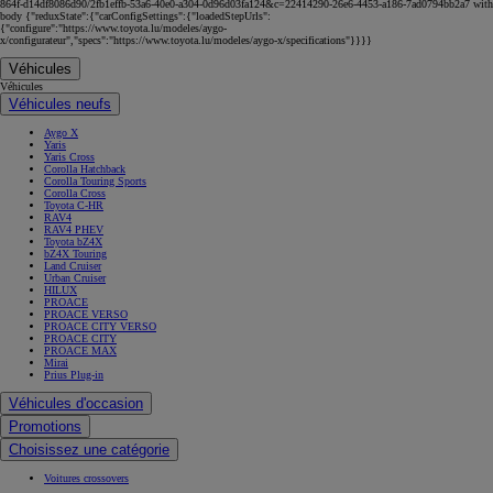
864f-d14df8086d90/2fb1effb-53a6-40e0-a304-0d96d03fa124&c=22414290-26e6-4453-a186-7ad0794bb2a7 with
body {"reduxState":{"carConfigSettings":{"loadedStepUrls":
{"configure":"https://www.toyota.lu/modeles/aygo-
x/configurateur","specs":"https://www.toyota.lu/modeles/aygo-x/specifications"}}}}
Véhicules
Véhicules
Véhicules neufs
Aygo X
Yaris
Yaris Cross
Corolla Hatchback
Corolla Touring Sports
Corolla Cross
Toyota C-HR
RAV4
RAV4 PHEV
Toyota bZ4X
bZ4X Touring
Land Cruiser
Urban Cruiser
HILUX
PROACE
PROACE VERSO
PROACE CITY VERSO
PROACE CITY
PROACE MAX
Mirai
Prius Plug-in
Véhicules d'occasion
Promotions
Choisissez une catégorie
Voitures crossovers