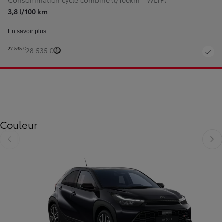
Consommation cycle combiné (l/100km - WLTP)
3,8 l/100 km
En savoir plus
27.535 €
28.535 €
1
Couleur
Diapositive précédente
Diapo