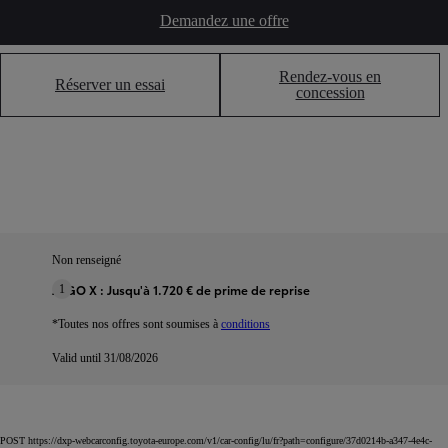
Demandez une offre
Rendez-vous en
Réserver un essai
concession
Non renseigné
AYGO X : Jusqu'à 1.720 € de prime de reprise
1
*Toutes nos offres sont soumises à
conditions
Valid until 31/08/2026
POST https://dxp-webcarconfig.toyota-europe.com/v1/car-config/lu/fr?path=configure/37d0214b-a347-4e4c-