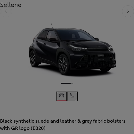
Sellerie
Diapositive précédente
Diapo
Black synthetic suede and leather & grey fabric bolsters
with GR logo (EB20)