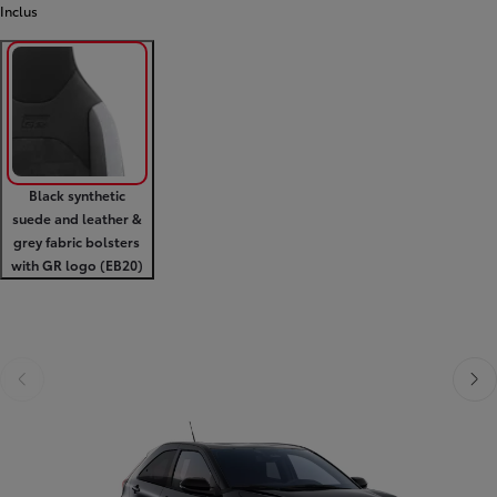
Inclus
Black synthetic
suede and leather &
grey fabric bolsters
with GR logo (EB20)
Diapositive précédente
Diapo