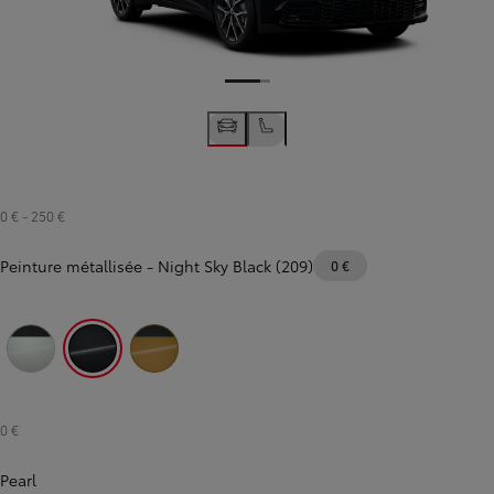
0 €
-
250 €
Peinture métallisée
-
Night Sky Black (209)
0 €
Platinum White Pearl / Black (2PU)
Night Sky Black (209)
Mustard / Black (M50)
0 €
Pearl