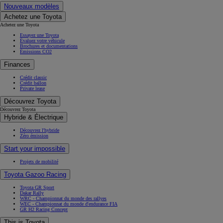
Nouveaux modèles
Achetez une Toyota
Achetez une Toyota
Essayez une Toyota
Évaluez votre véhicule
Brochures et documentations
Émissions CO2
Finances
Crédit classic
Crédit ballon
Private lease
Découvrez Toyota
Découvrez Toyota
Hybride & Électrique
Découvrez l'hybride
Zéro émission
Start your impossible
Projets de mobilité
Toyota Gazoo Racing
Toyota GR Sport
Dakar Rally
WRC - Championnat du monde des rallyes
WEC - Championnat du monde d'endurance FIA
GR H2 Racing Concept
This is Toyota