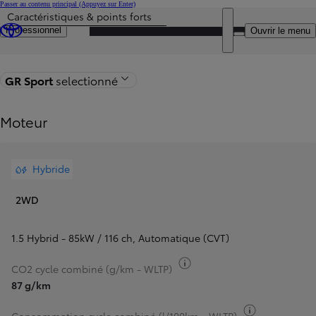
Passer au contenu principal
(Appuyez sur Enter)
Caractéristiques & points forts
Particulier
Prix mis à jour Le prix de votre configuration est 27.535 €
DEALER NAME
Professionnel
Ouvrir le menu
Retour à la page du modèle
GR Sport
selectionné
Moteur
Hybride
2WD
1.5 Hybrid - 85kW / 116 ch
,
Automatique (CVT)
Basculer infos carburant
CO2 cycle combiné (g/km - WLTP)
87 g/km
Basculer inf