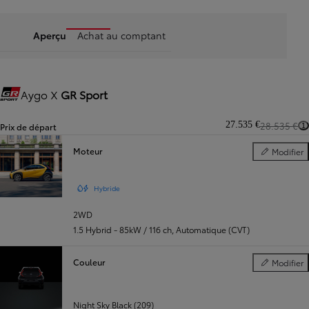
Aperçu
Achat au comptant
Aygo X
GR Sport
Gazoo Racing
27.535 €
28.535 €
Prix de départ
1
Moteur
Modifier
Moteur
Hybride
2WD
1.5 Hybrid - 85kW / 116 ch
,
Automatique (CVT)
Couleur
Modifier
Couleur
Night Sky Black (209)