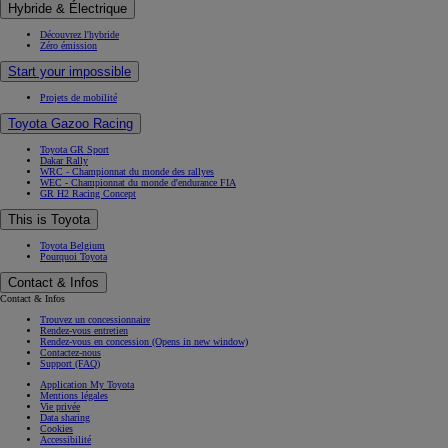
Hybride & Électrique
Découvrez l'hybride
Zéro émission
Start your impossible
Projets de mobilité
Toyota Gazoo Racing
Toyota GR Sport
Dakar Rally
WRC - Championnat du monde des rallyes
WEC - Championnat du monde d'endurance FIA
GR H2 Racing Concept
This is Toyota
Toyota Belgium
Pourquoi Toyota
Contact & Infos
Contact & Infos
Trouvez un concessionnaire
Rendez-vous entretien
Rendez-vous en concession
(Opens in new window)
Contactez-nous
Support (FAQ)
Application My Toyota
Mentions légales
Vie privée
Data sharing
Cookies
Accessibilité