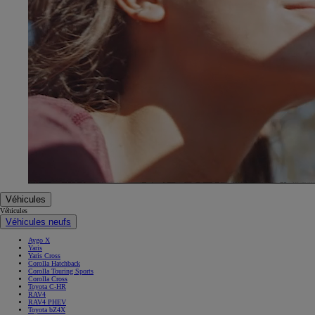
Véhicules
Véhicules
Véhicules neufs
Aygo X
Yaris
Yaris Cross
Corolla Hatchback
Corolla Touring Sports
Corolla Cross
Toyota C-HR
RAV4
RAV4 PHEV
Toyota bZ4X