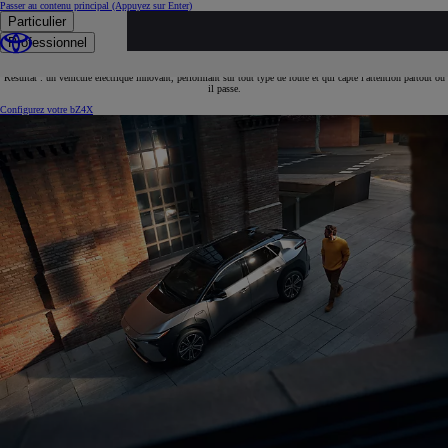
Passer au contenu principal
(Appuyez sur Enter)
Particulier
Un style et une présence uniques
Professionnel
Le Toyota bZ4X combine l'élégance et le futurisme d'un véhicule électrique avec le design robuste d'un SUV.
Résultat : un véhicule électrique innovant, performant sur tout type de route et qui capte l'attention partout où
il passe.
Configurez votre bZ4X