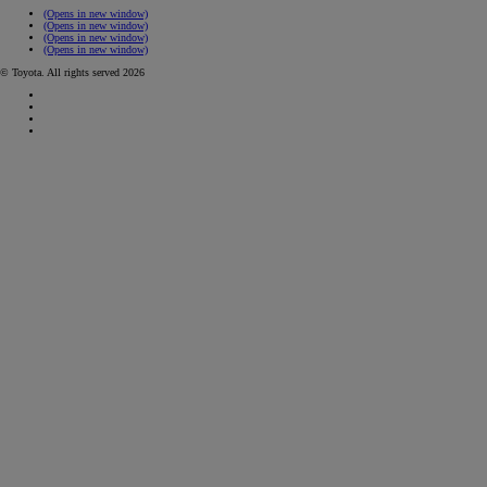
(Opens in new window)
(Opens in new window)
(Opens in new window)
(Opens in new window)
© Toyota. All rights served 2026