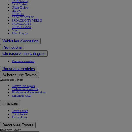
bZ4X Touring
Land Cruiser
Urban Cruiser
HILUX
PROACE
PROACE VERSO
PROACE CITY VERSO
PROACE CITY
PROACE MAX
Mirai
Prius Plug-in
Véhicules d'occasion
Promotions
Choisissez une catégorie
Voitures crossovers
Nouveaux modèles
Achetez une Toyota
Achetez une Toyota
Essayez une Toyota
Évaluez votre véhicule
Brochures et documentations
Émissions CO2
Finances
Crédit classic
Crédit ballon
Private lease
Découvrez Toyota
Découvrez Toyota