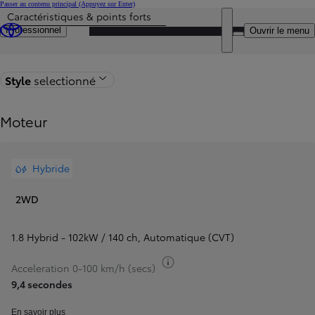
Passer au contenu principal
(Appuyez sur Enter)
Caractéristiques & points forts
Particulier
Prix mis à jour Le prix de votre configuration est 35.680 €
DEALER NAME
Professionnel
Ouvrir le menu
Retour à la page du modèle
Style
selectionné
Moteur
Hybride
2WD
1.8 Hybrid - 102kW / 140 ch
,
Automatique (CVT)
Basculer infos carburant
Acceleration 0-100 km/h (secs)
9,4 secondes
En savoir plus