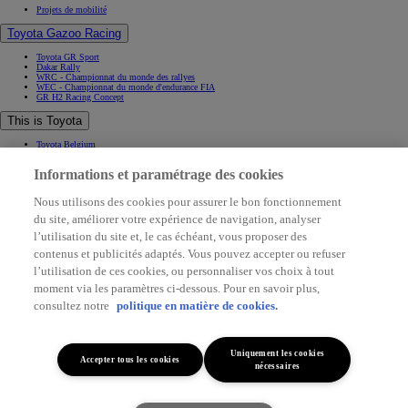
Projets de mobilité
Toyota Gazoo Racing
Toyota GR Sport
Dakar Rally
WRC - Championnat du monde des rallyes
WEC - Championnat du monde d'endurance FIA
GR H2 Racing Concept
This is Toyota
Toyota Belgium
Pourquoi Toyota
Informations et paramétrage des cookies
Contact & Infos
Contact & Infos
Nous utilisons des cookies pour assurer le bon fonctionnement
Trouvez un concessionnaire
du site, améliorer votre expérience de navigation, analyser
Rendez-vous entretien
Rendez-vous en concession
(Opens in new window)
l’utilisation du site et, le cas échéant, vous proposer des
Contactez-nous
contenus et publicités adaptés. Vous pouvez accepter ou refuser
Support (FAQ)
l’utilisation de ces cookies, ou personnaliser vos choix à tout
Application My Toyota
Mentions légales
moment via les paramètres ci-dessous. Pour en savoir plus,
Vie privée
Data sharing
consultez notre
politique en matière de cookies.
Cookies
Accessibilité
(Opens in new window)
(Opens in new window)
Uniquement les cookies
Accepter tous les cookies
(Opens in new window)
nécessaires
(Opens in new window)
© Toyota. All rights served 2026