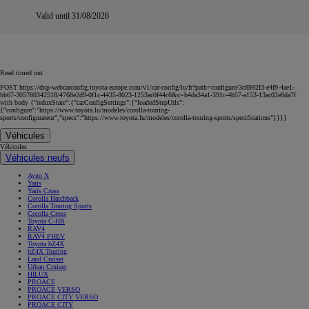
Valid until 31/08/2026
Read timed out
POST https://dxp-webcarconfig.toyota-europe.com/v1/car-config/lu/fr?path=configure/3c8992f3-e4f9-4ae1-
bb67-305780342518/4768e2d9-0f1c-4435-8023-1253ac0f44c6&c=b4da34a1-391c-4b57-a153-13ac02e8da7f
with body {"reduxState":{"carConfigSettings":{"loadedStepUrls":
{"configure":"https://www.toyota.lu/modeles/corolla-touring-
sports/configurateur","specs":"https://www.toyota.lu/modeles/corolla-touring-sports/specifications"}}}}
Véhicules
Véhicules
Véhicules neufs
Aygo X
Yaris
Yaris Cross
Corolla Hatchback
Corolla Touring Sports
Corolla Cross
Toyota C-HR
RAV4
RAV4 PHEV
Toyota bZ4X
bZ4X Touring
Land Cruiser
Urban Cruiser
HILUX
PROACE
PROACE VERSO
PROACE CITY VERSO
PROACE CITY