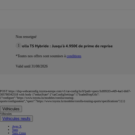
Non renseigné
Corolla TS Hybride : Jusqu'à 4.950€ de prime de reprise
1
*Toutes nos offres sont soumises à
conditions
Valid until 31/08/2026
POST https://dxp-webcarconfig.toyota-europe.com/v1/car-config/lu/fr?path=specs/3c8992f3-e4f9-4ae1-bb67-
305780342518 with body {"reduxState":{"carConfigSettings":{"loadedStepUrls":
{"configure":"https://www.toyota.lu/modeles/corolla-touring-
sports/configurateur","specs":"https://www.toyota.lu/modeles/corolla-touring-sports/specifications"}}}}
Véhicules
Véhicules
Véhicules neufs
Aygo X
Yaris
Yaris Cross