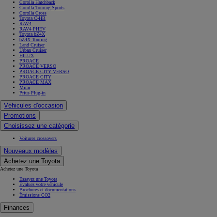
Corolla Hatchback
Corolla Touring Sports
Corolla Cross
Toyota C-HR
RAV4
RAV4 PHEV
Toyota bZ4X
bZ4X Touring
Land Cruiser
Urban Cruiser
HILUX
PROACE
PROACE VERSO
PROACE CITY VERSO
PROACE CITY
PROACE MAX
Mirai
Prius Plug-in
Véhicules d'occasion
Promotions
Choisissez une catégorie
Voitures crossovers
Nouveaux modèles
Achetez une Toyota
Achetez une Toyota
Essayez une Toyota
Évaluez votre véhicule
Brochures et documentations
Émissions CO2
Finances