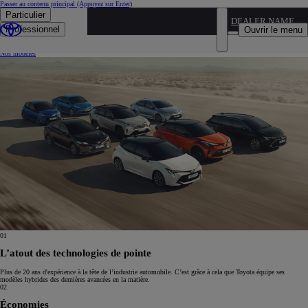
Passer au contenu principal
(Appuyez sur Enter)
Particulier
DEALER NAME
Véhicules hybrides
Professionnel
Ouvrir le menu
En savoir plus sur les technologies du leader de l’électrique.
Nos modèles
01
L’atout des technologies de pointe
Plus de 20 ans d'expérience à la tête de l’industrie automobile. C’est grâce à cela que Toyota équipe ses
modèles hybrides des dernières avancées en la matière.
02
Économies