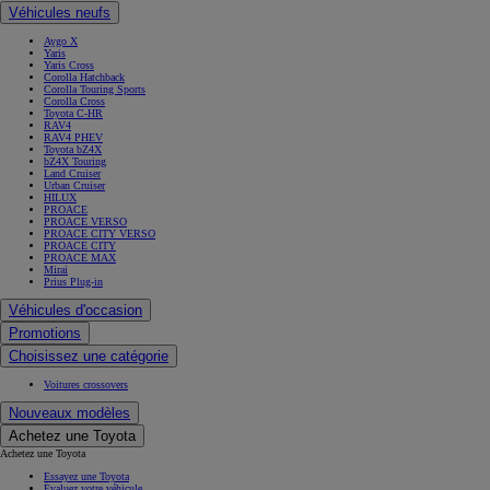
Véhicules neufs
Aygo X
Yaris
Yaris Cross
Corolla Hatchback
Corolla Touring Sports
Corolla Cross
Toyota C-HR
RAV4
RAV4 PHEV
Toyota bZ4X
bZ4X Touring
Land Cruiser
Urban Cruiser
HILUX
PROACE
PROACE VERSO
PROACE CITY VERSO
PROACE CITY
PROACE MAX
Mirai
Prius Plug-in
Véhicules d'occasion
Promotions
Choisissez une catégorie
Voitures crossovers
Nouveaux modèles
Achetez une Toyota
Achetez une Toyota
Essayez une Toyota
Évaluez votre véhicule