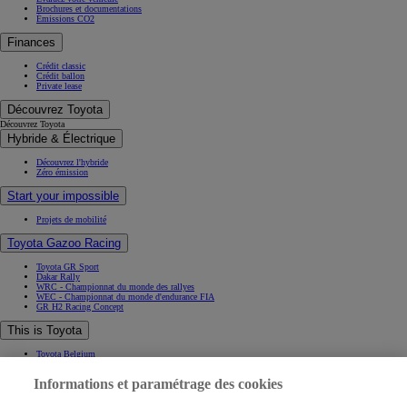
Brochures et documentations
Émissions CO2
Finances
Crédit classic
Crédit ballon
Private lease
Découvrez Toyota
Découvrez Toyota
Hybride & Électrique
Découvrez l'hybride
Zéro émission
Start your impossible
Projets de mobilité
Toyota Gazoo Racing
Toyota GR Sport
Dakar Rally
WRC - Championnat du monde des rallyes
WEC - Championnat du monde d'endurance FIA
GR H2 Racing Concept
This is Toyota
Toyota Belgium
Pourquoi Toyota
Informations et paramétrage des cookies
Contact & Infos
Contact & Infos