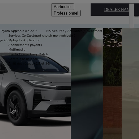
Particulier
DEALER NAME
Professionnel
Toyota App
Besoin d'aide ?
Nouveautés / Actualités / Évènements
Services Connectés
Comment choisir mon véhicule ?
ge 2050
MyToyota Application
Abonnements payants
Multimédia
Toyota Connectivity Match
Centre d'assistance
Arrêt des réseaux 2G et 3G