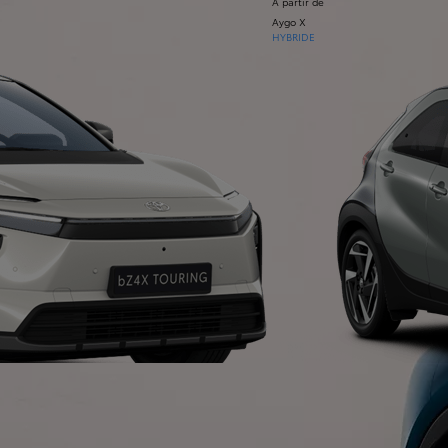
À partir de
Aygo X
HYBRIDE
À partir de