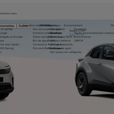
ontactez-nous
Entretiens et contrôles
Le 100% électrique
Par catégorie
Environnement
My
ionnettes
Autres
s le monde
Nos services
Notre gamme
Hybrides
Durabilité
Toyota C-HR+
Europe
Entretien et réparation
L'électrique
Citadines
Toyota environnemental challen
ÉLECTRIQUE
eloppés en Europe
Pièces d'origine
Qu'est-ce que WLTP ?
Familiales
Electrification
yota
Bris de glace
Passeport batterie
SUV
OBFCM
a11yOpensInNewWindow
nts avec Toyota
Carrosserie
Recharge à domicile
Utilitaires
ZOO Racing
Pré-contrôle technique
Klimabonus
Voitures de sport
ar
Voir toutes les catégories