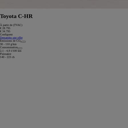
Toyota C-HR
À partir de (TVAC)
€ 28.795
€ 34.795
Configurez
Demandez une offre
Émissions de CO₂
30 - 110 g/km
Consommation
2,1 - 4,9 l/100 km
Puissance
140 - 223 ch
À partir de