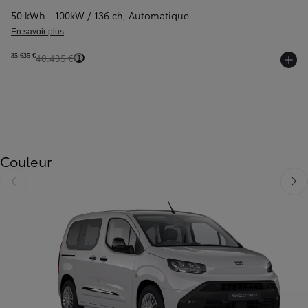
50 kWh - 100kW / 136 ch
,
Automatique
En savoir plus
35.635 €
40.435 €
1
Couleur
Diapositive précédente
Diapo