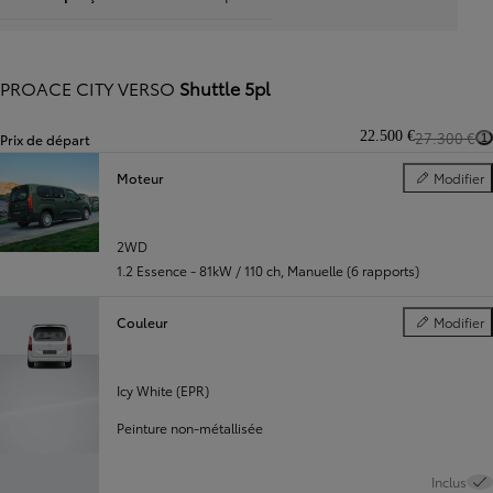
PROACE CITY VERSO
Shuttle 5pl
22.500 €
27.300 €
Prix de départ
1
Moteur
Modifier
Moteur
Diapositive précédente
Diapositive suivante
2WD
1.2 Essence - 81kW / 110 ch
,
Manuelle (6 rapports)
Couleur
Modifier
Couleur
Icy White (EPR)
Peinture non-métallisée
Inclus