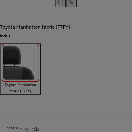
Toyota Manhattan fabric (F7FY)
Inclus
Toyota Manhattan
fabric (F7FY)
Diapositive précédente
Diapositive suivante
Résumé de la commande
22.500 €
27.300 €
1