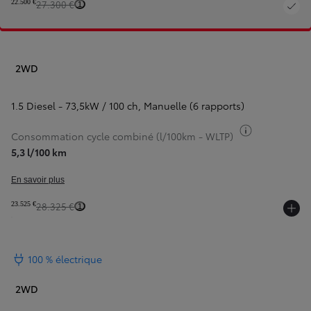
22.500 €
27.300 €
1
2WD
1.5 Diesel - 73,5kW / 100 ch
,
Manuelle (6 rapports)
Basculer inf
Consommation cycle combiné (l/100km - WLTP)
5,3 l/100 km
En savoir plus
23.525 €
28.325 €
1
100 % électrique
2WD