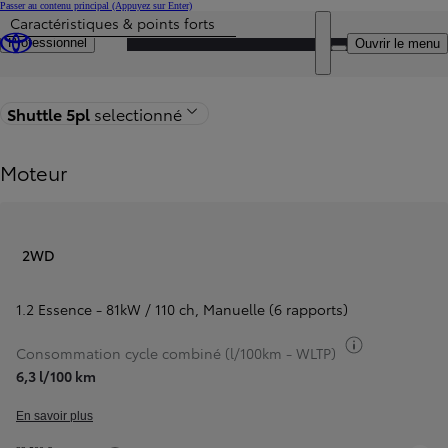
Passer au contenu principal
(Appuyez sur Enter)
Caractéristiques & points forts
Particulier
Prix mis à jour Le prix de votre configuration est 22.500 €
DEALER NAME
Professionnel
Ouvrir le menu
Retour à la page du modèle
Shuttle 5pl
selectionné
Moteur
2WD
1.2 Essence - 81kW / 110 ch
,
Manuelle (6 rapports)
Basculer inf
Consommation cycle combiné (l/100km - WLTP)
6,3 l/100 km
En savoir plus