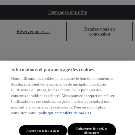
Demandez une offre
Rendez-vous en
Réserver un essai
concession
Informations et paramétrage des cookies
Nous utilisons des cookies pour assurer le bon fonctionnement
du site, améliorer votre expérience de navigation, analyser
Non renseigné
l’utilisation du site et, le cas échéant, vous proposer des
Proace City Verso: Jusqu'à 4.800€ de prime de reprise
1
contenus et publicités adaptés. Vous pouvez accepter ou refuser
l’utilisation de ces cookies, ou personnaliser vos choix à tout
*Toutes nos offres sont soumises à
conditions
moment via les paramètres ci-dessous. Pour en savoir plus,
consultez notre
politique en matière de cookies.
Valid until 31/08/2026
Uniquement les cookies
Accepter tous les cookies
nécessaires