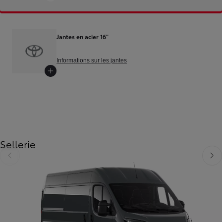
Jantes en acier 16"
Informations sur les jantes
Diapositive précédente
Diapositive suivante
Sellerie
Diapositive précédente
Diapo