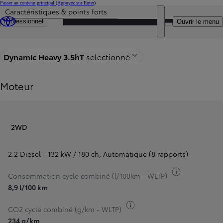
Passer au contenu principal
(Appuyez sur Enter)
Caractéristiques & points forts
Particulier
Prix mis à jour Le prix de votre configuration est 35.077 € (HTVA)
DEALER NAME
Professionnel
Ouvrir le menu
Retour à la page du modèle
Dynamic Heavy 3.5hT
selectionné
Moteur
2WD
2.2 Diesel - 132 kW / 180 ch
,
Automatique (8 rapports)
Basculer inf
Consommation cycle combiné (l/100km - WLTP)
8,9 l/100 km
Basculer infos carburant
CO2 cycle combiné (g/km - WLTP)
234 g/km