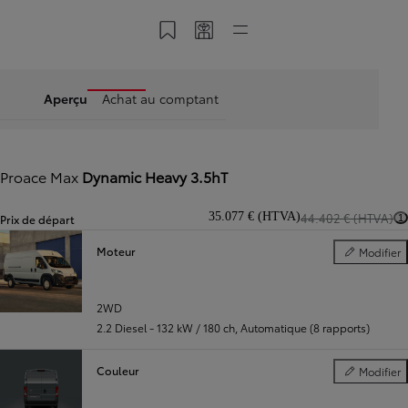
Enregistrer dans My Toyota
Partager mon code
Accès directs
Aperçu
Achat au comptant
Proace Max
Dynamic Heavy 3.5hT
35.077 € (HTVA)
44.402 € (HTVA)
Prix de départ
1
Moteur
Modifier
Moteur
Diapositive précédente
Diapositive suivante
2WD
2.2 Diesel - 132 kW / 180 ch
,
Automatique (8 rapports)
Couleur
Modifier
Couleur