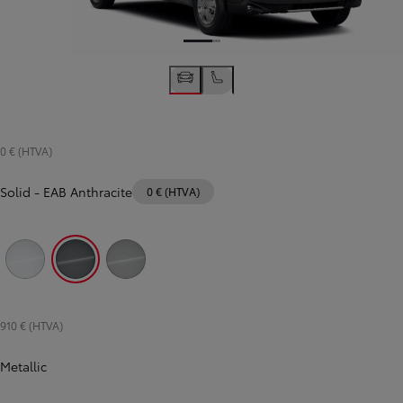
0 € (HTVA)
Solid
-
EAB Anthracite
0 € (HTVA)
EPR Icy White
EAB Anthracite
EAK Misty Grey
910 € (HTVA)
Metallic
Diapositive précédente
Diapositive suivante