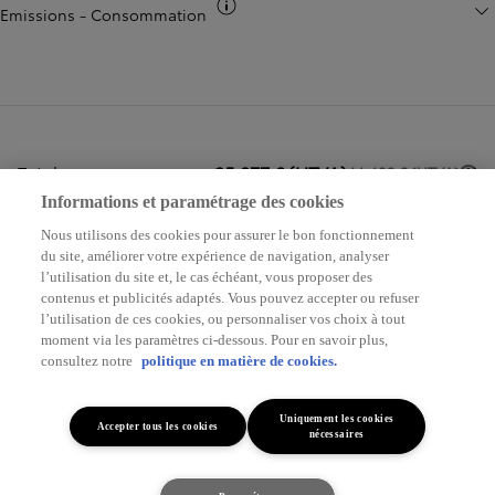
Basculer infos co2
Emissions - Consommation
Total
35.077 € (HTVA)
44.402 € (HTVA)
1
Informations et paramétrage des cookies
Nous utilisons des cookies pour assurer le bon fonctionnement
du site, améliorer votre expérience de navigation, analyser
Demandez une offre
l’utilisation du site et, le cas échéant, vous proposer des
contenus et publicités adaptés. Vous pouvez accepter ou refuser
l’utilisation de ces cookies, ou personnaliser vos choix à tout
Rendez-vous en
moment via les paramètres ci-dessous. Pour en savoir plus,
Réserver un essai
concession
consultez notre
politique en matière de cookies.
Uniquement les cookies
Accepter tous les cookies
nécessaires