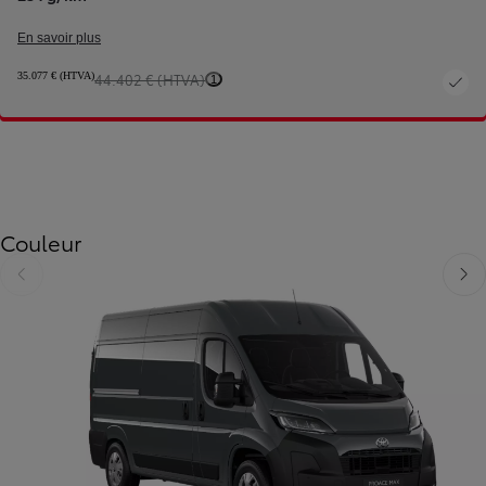
En savoir plus
35.077 € (HTVA)
44.402 € (HTVA)
1
Couleur
Diapositive précédente
Diapo