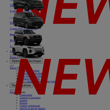
100% électrique ou Diesel
À partir de
40.517 € (HTVA)
Nouveau
Land Cruiser
Diesel
À partir de
76.355 € (HTVA)
Aygo X
Hybride
À partir de
18.769 € (HTVA)
Nos offres
Retour
Élément
Hybride & Electrique
Retour
Élément
Rouler en électrique
Nos camionnettes électriques
Notre gamme électrique
Recharge à domicile
FAQ - Questions fréquemment posées
Nos solutions
Retour
Élément
Financement
Garantie et assistance
Leasing
Renting
Leasing opérationnel
Jusqu'à 10 ans de garantie