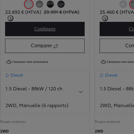
Icy White (EPR)
Silver Shadow Metallic (KCA)
Titanium Grey Metallic (KKJ)
Black Perla Nera Metallic (KTV)
Icy Whit
23.693 € (HTVA)
29.991 € (HTVA)
25.460 € (HTVA
1
1
Configurez
Co
PROACE Active 1d
Comparer
Com
Choisissez votre motorisation
Choisissez votre moto
Diesel
Diesel
1.5 Diesel - 88kW / 120 ch
1.5 Diesel - 88
2WD, Manuelle (6 rapports)
2WD, Manuelle 
Roues motrices
Roues motrices
2WD
2WD