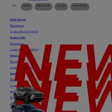
Tous
Hybride
Plug-in Hybride
Électrique
Essence & Diesel
bZ4X Touring
Électrique
À partir de
43.252 € (HTVA)
Toyota C-HR+
Électrique
À partir de
35.128 € (HTVA)
Urban Cruiser
Électrique
À partir de
29.747 € (HTVA)
Toyota bZ4X
Électrique
À partir de
37.025 € (HTVA)
Toyota C-HR
Hybride ou Plug-in Hybride
À partir de
24.611 € (HTVA)
29.739 €