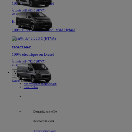
100% électrique ou Diesel
À partir de
23.693 € (HTVA)
29.991 €
Hilux
100% Electrique ou Diesel Mild Hybrid
À partir de
42.226 € (HTVA)
PROACE MAX
100% électrique ou Diesel
À partir de
24.712 € (HTVA)
31.282 €
Voitures de société
Retour
Élément
Nos véhicules commerciaux
Plus d'infos
Tous les véhicules professionnels
Demandez une offre
Réservez un essai
Prenez rendez-vous