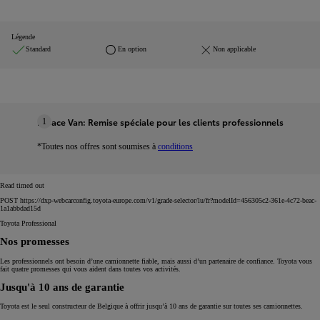
Légende
Standard
En option
Non applicable
Proace Van: Remise spéciale pour les clients professionnels
1
*Toutes nos offres sont soumises à
conditions
Read timed out
POST https://dxp-webcarconfig.toyota-europe.com/v1/grade-selector/lu/fr?modelId=456305c2-361e-4c72-beac-
1a1abbdad15d
Toyota Professional
Nos promesses
Les professionnels ont besoin d’une camionnette fiable, mais aussi d’un partenaire de confiance. Toyota vous
fait quatre promesses qui vous aident dans toutes vos activités.
Jusqu'à 10 ans de garantie
Toyota est le seul constructeur de Belgique à offrir jusqu’à 10 ans de garantie sur toutes ses camionnettes.