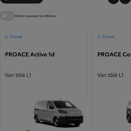
Faire dé
Fai
Afficher uniquement les différences
Diesel
Diesel
PROACE Active 1d
PROACE Com
Van tôlé L1
Van tôlé L1