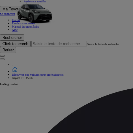
Assistance routière
Ma Toyota
Se connecter
E-store
Rendez-vous atelier
Manuel du propriétaire
Aide
Rechercher
Click to search
Saisir le texte de recherche
Retirer
...
Découvrez nos voitures pour professionnels
Toyota PROACE
loading content