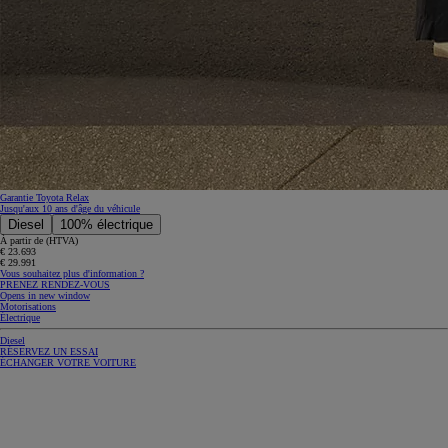
Garantie Toyota Relax
Jusqu'aux 10 ans d'âge du véhicule
Diesel
100% électrique
À partir de (HTVA)
€ 23.693
€ 29.991
Vous souhaitez plus d'information ?
PRENEZ RENDEZ-VOUS
Opens in new window
Motorisations
Électrique
Diesel
RÉSERVEZ UN ESSAI
ÉCHANGER VOTRE VOITURE