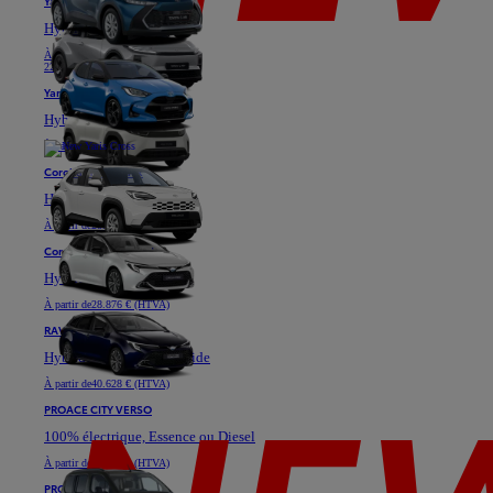
Yaris
Hybride
À partir de
18.871 € (HTVA)
22.811 €
Yaris Cross
Hybride
À partir de
25.576 € (HTVA)
Corolla Hatchback
Hybride
À partir de
28.901 € (HTVA)
Corolla Touring Sports
Hybride
À partir de
28.876 € (HTVA)
RAV4
Hybride ou Plug-in Hybride
À partir de
40.628 € (HTVA)
PROACE CITY VERSO
100% électrique, Essence ou Diesel
À partir de
23.333 € (HTVA)
PROACE VERSO