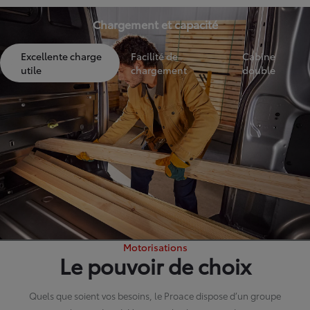
Chargement et capacité
Excellente charge
Facilité de
Cabine
utile
chargement
double
Motorisations
Le pouvoir de choix
Quels que soient vos besoins, le Proace dispose d’un groupe