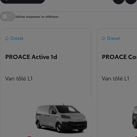
Faire dé
Fai
Afficher uniquement les différences
Diesel
Diesel
PROACE Active 1d
PROACE Com
Van tôlé L1
Van tôlé L1