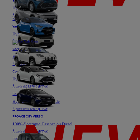
Yaris
Hybride
À partir de
18.871 € (HTVA)
22.811 €
Yaris Cross
Hybride
À partir de
25.576 € (HTVA)
Corolla Hatchback
Hybride
À partir de
28.901 € (HTVA)
Corolla Touring Sports
Hybride
À partir de
28.876 € (HTVA)
RAV4
Hybride ou Plug-in Hybride
À partir de
40.628 € (HTVA)
PROACE CITY VERSO
100% électrique, Essence ou Diesel
À partir de
23.333 € (HTVA)
PROACE VERSO