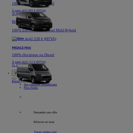
100% électrique ou Diesel
À partir de
23.693 € (HTVA)
29.991 €
Hilux
100% Electrique ou Diesel Mild Hybrid
À partir de
42.226 € (HTVA)
PROACE MAX
100% électrique ou Diesel
À partir de
24.712 € (HTVA)
31.282 €
Voitures de société
Retour
Élément
Nos véhicules commerciaux
Plus d'infos
Tous les véhicules professionnels
Demandez une offre
Réservez un essai
Prenez rendez-vous