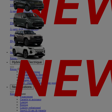
100% électrique ou Diesel
À partir de
40.517 € (HTVA)
Nouveau
Land Cruiser
Diesel
À partir de
76.355 € (HTVA)
Aygo X
Hybride
À partir de
18.769 € (HTVA)
Nos offres
Retour
Élément
Hybride & Electrique
Retour
Élément
Rouler en électrique
Nos camionnettes électriques
Notre gamme électrique
Recharge à domicile
FAQ - Questions fréquemment posées
Nos solutions
Retour
Élément
Financement
Garantie et assistance
Leasing
Renting
Leasing opérationnel
Jusqu'à 10 ans de garantie