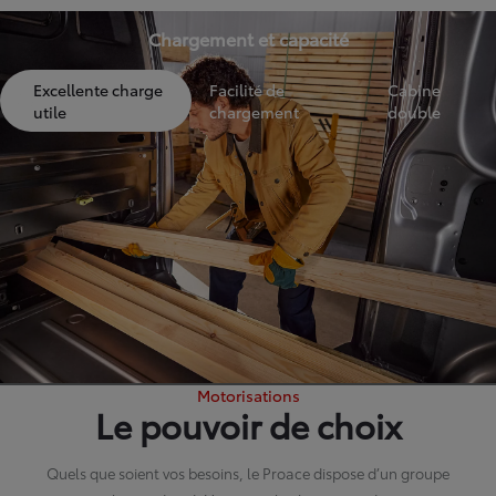
Chargement et capacité
Excellente charge
Facilité de
Cabine
utile
chargement
double
Motorisations
Le pouvoir de choix
Quels que soient vos besoins, le Proace dispose d’un groupe