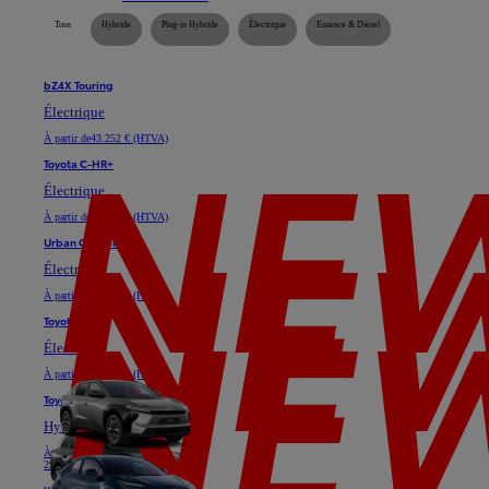
Tous
Hybride
Plug-in Hybride
Électrique
Essence & Diesel
bZ4X Touring
Électrique
À partir de
43.252 € (HTVA)
Toyota C-HR+
Électrique
À partir de
35.128 € (HTVA)
Urban Cruiser
Électrique
À partir de
29.747 € (HTVA)
Toyota bZ4X
Électrique
À partir de
37.025 € (HTVA)
Toyota C-HR
Hybride ou Plug-in Hybride
À partir de
24.611 € (HTVA)
29.739 €