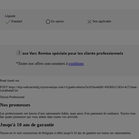
Légende
Standard
En option
Non applicable
Proace Van: Remise spéciale pour les clients professionnels
1
*Toutes nos offres sont soumises à
conditions
Read timed out
POST https://dxp-webcarconfig.toyota-europe.com/v1/grade-selector/lu/fr?modelId=456305c2-361e-4c72-beac-
1a1abbdad15d
Toyota Professional
Nos promesses
Les professionnels ont besoin d’une camionnette fiable, mais aussi d’un partenaire de confiance. Toyota vous
fait quatre promesses qui vous aident dans toutes vos activités.
Jusqu'à 10 ans de garantie
Toyota est le seul constructeur de Belgique à offrir jusqu’à 10 ans de garantie sur toutes ses camionnettes.