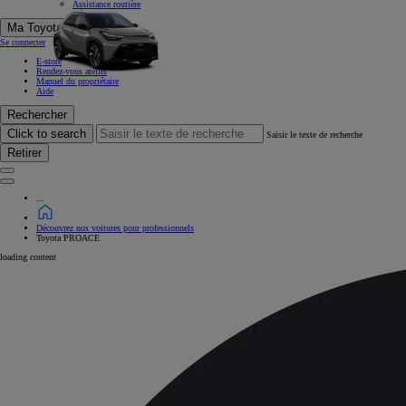
Assistance routière
Ma Toyota
Se connecter
E-store
Rendez-vous atelier
Manuel du propriétaire
Aide
Rechercher
Click to search
Saisir le texte de recherche
Retirer
...
Découvrez nos voitures pour professionnels
Toyota PROACE
loading content