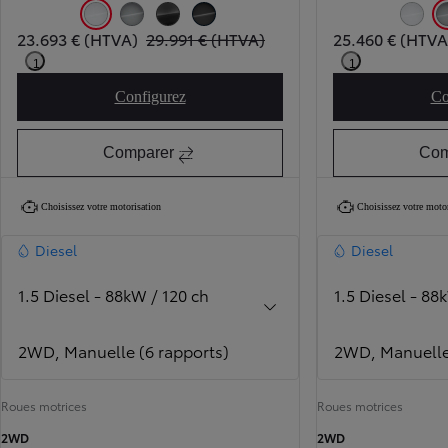
Icy White (EPR)
Silver Shadow Metallic (KCA)
Titanium Grey Metallic (KKJ)
Black Perla Nera Metallic (KTV)
Icy Whit
23.693 € (HTVA)
29.991 € (HTVA)
25.460 € (HTVA
1
1
Configurez
Co
PROACE Active 1d
Comparer
Com
Choisissez votre motorisation
Choisissez votre moto
Diesel
Diesel
1.5 Diesel - 88kW / 120 ch
1.5 Diesel - 88
2WD, Manuelle (6 rapports)
2WD, Manuelle 
Roues motrices
Roues motrices
2WD
2WD