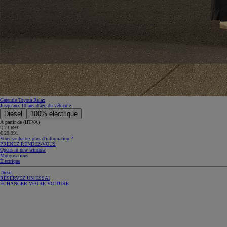
Garantie Toyota Relax
Jusqu'aux 10 ans d'âge du véhicule
Diesel
100% électrique
À partir de (HTVA)
€ 23.693
€ 29.991
Vous souhaitez plus d'information ?
PRENEZ RENDEZ-VOUS
Opens in new window
Motorisations
Électrique
Diesel
RÉSERVEZ UN ESSAI
ÉCHANGER VOTRE VOITURE