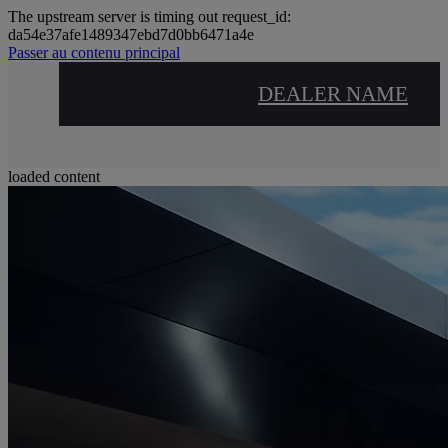
The upstream server is timing out request_id:
da54e37afe1489347ebd7d0bb6471a4e
(Appuyez sur Enter)
Passer au contenu principal
DEALER NAME
loaded content