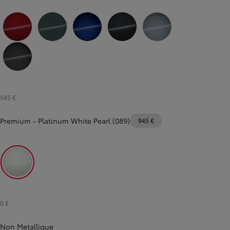
Toyota C-HR
HYBRIDE
Emotional Red Pearl (3U5)
Ever Rest Metallic (6X7)
Juniper Blue Metallic (8Y8)
Night Sky Black Metallic (209)
Celestite Grey Metallic (1K3)
Storm Grey Metallic (1M2)
945 €
Premium
-
Platinum White Pearl (089)
945 €
Platinum White Pearl (089)
0 €
Non Metallique