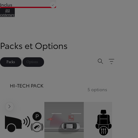
Aller
Inclus
irectement
au
onteneur
de
éfilement
Packs et Options
Packs
Options
HI-TECH PACK
5 options
Diapositive suivante
Corolla Touring Sports
HYBRIDE