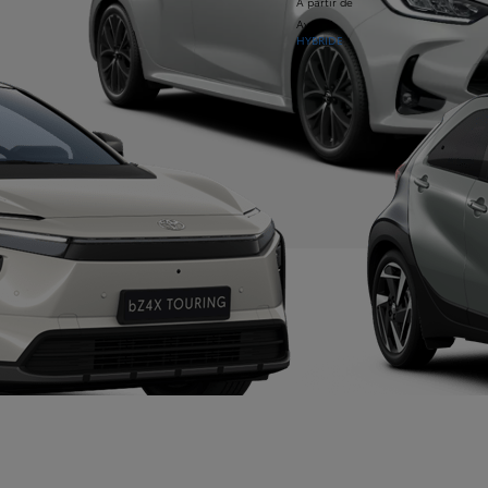
À partir de
Aygo X
HYBRIDE
À partir de