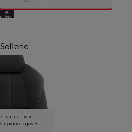
Aller
irectement
au
onteneur
de
éfilement
Sellerie
À partir de
Tissu noir avec
surpiqûres grises