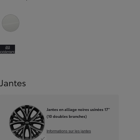
Pure White (040)
Aller
irectement
au
onteneur
de
éfilement
Jantes
Jantes en alliage noires usinées 17''
(10 doubles branches)
Informations sur les jantes