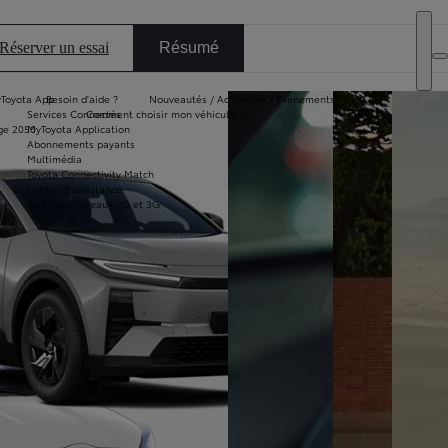
Particulier
DEALER NAME
Professionnel
Réserver un essai
Résumé
Toyota App
Besoin d'aide ?
Nouveautés / Actualités / Évènements
Services Connectés
Comment choisir mon véhicule ?
ge 2050
MyToyota Application
Abonnements payants
Multimédia
Toyota Connectivity Match
Centre d'assistance
Arrêt des réseaux 2G et 3G
Diapositive suivante
Passer en plein écran