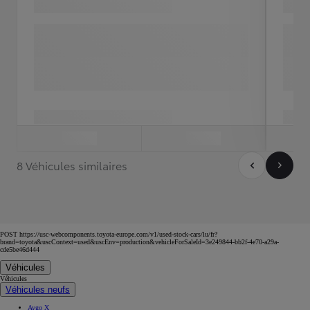
8 Véhicules similaires
POST https://usc-webcomponents.toyota-europe.com/v1/used-stock-cars/lu/fr?
brand=toyota&uscContext=used&uscEnv=production&vehicleForSaleId=3e249844-bb2f-4e70-a29a-
cde5be46d444
Véhicules
Véhicules
Véhicules neufs
Aygo X