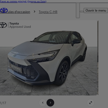
Passer au contenu principal
(Appuyez sur Enter)
Particulier
DEALER NAME
Vous êtes ici
:
Professionnel
Ouvrir le menu
Véhicules d'occasion
Toyota C-HR
1/17