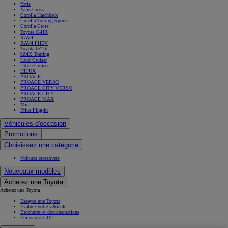
Yaris
Yaris Cross
Corolla Hatchback
Corolla Touring Sports
Corolla Cross
Toyota C-HR
RAV4
RAV4 PHEV
Toyota bZ4X
bZ4X Touring
Land Cruiser
Urban Cruiser
HILUX
PROACE
PROACE VERSO
PROACE CITY VERSO
PROACE CITY
PROACE MAX
Mirai
Prius Plug-in
Véhicules d'occasion
Promotions
Choisissez une catégorie
Voitures crossovers
Nouveaux modèles
Achetez une Toyota
Achetez une Toyota
Essayez une Toyota
Évaluez votre véhicule
Brochures et documentations
Émissions CO2