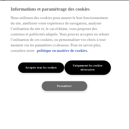
Finances
Informations et paramétrage des cookies
Crédit classic
Crédit ballon
Private lease
Nous utilisons des cookies pour assurer le bon fonctionnement
Découvrez Toyota
du site, améliorer votre expérience de navigation, analyser
Découvrez Toyota
l’utilisation du site et, le cas échéant, vous proposer des
Hybride & Électrique
contenus et publicités adaptés. Vous pouvez accepter ou refuser
l’utilisation de ces cookies, ou personnaliser vos choix à tout
Découvrez l'hybride
Zéro émission
moment via les paramètres ci-dessous. Pour en savoir plus,
Start your impossible
consultez notre
politique en matière de cookies.
Projets de mobilité
Toyota Gazoo Racing
Uniquement les cookies
Accepter tous les cookies
nécessaires
Toyota GR Sport
Dakar Rally
WRC - Championnat du monde des rallyes
Je suis intéressé
WEC - Championnat du monde d'endurance FIA
GR H2 Racing Concept
Paramétrer
Découvrez le véhicule
This is Toyota
Toyota Belgium
Pourquoi Toyota
Contact & Infos
Contact & Infos
Trouvez un concessionnaire
Rendez-vous entretien
Rendez-vous en concession
(Opens in new window)