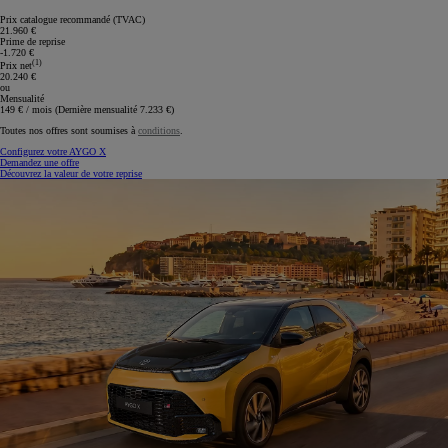
Prix catalogue recommandé (TVAC)
21.960 €
Prime de reprise
-1.720 €
(1)
Prix net
20.240 €
ou
Mensualité
149 € / mois (Dernière mensualité 7.233 €)
Toutes nos offres sont soumises à
conditions
.
Configurez votre AYGO X
Demandez une offre
Découvrez la valeur de votre reprise