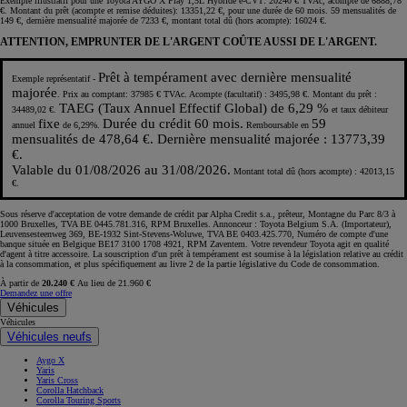
Exemple illustratif pour une Toyota AYGO X Play 1,5L Hybride e-CVT: 20240 € TVAc, acompte de 6888,78
€. Montant du prêt (acompte et remise déduites): 13351,22 €, pour une durée de 60 mois. 59 mensualités de
149 €, dernière mensualité majorée de 7233 €, montant total dû (hors acompte): 16024 €.
ATTENTION, EMPRUNTER DE L'ARGENT COÛTE AUSSI DE L'ARGENT.
Prêt à tempérament avec dernière mensualité
Exemple représentatif -
majorée
. Prix au comptant: 37985 € TVAc. Acompte (facultatif) : 3495,98 €. Montant du prêt :
TAEG (Taux Annuel Effectif Global) de 6,29 %
34489,02 €.
et taux débiteur
fixe
Durée du crédit 60 mois.
59
annuel
de 6,29%.
Remboursable en
mensualités de 478,64 €. Dernière mensualité majorée : 13773,39
€.
Valable du 01/08/2026 au 31/08/2026.
Montant total dû (hors acompte) : 42013,15
€.
Sous réserve d'acceptation de votre demande de crédit par Alpha Credit s.a., prêteur, Montagne du Parc 8/3 à
1000 Bruxelles, TVA BE 0445.781.316, RPM Bruxelles. Annonceur : Toyota Belgium S.A. (Importateur),
Leuvensesteenweg 369, BE-1932 Sint-Stevens-Woluwe, TVA BE 0403.425.770, Numéro de compte d'une
banque située en Belgique BE17 3100 1708 4921, RPM Zaventem. Votre revendeur Toyota agit en qualité
d'agent à titre accessoire. La souscription d'un prêt à tempérament est soumise à la législation relative au crédit
à la consommation, et plus spécifiquement au livre 2 de la partie législative du Code de consommation.
À partir de
20.240 €
Au lieu de 21.960 €
Demandez une offre
Véhicules
Véhicules
Véhicules neufs
Aygo X
Yaris
Yaris Cross
Corolla Hatchback
Corolla Touring Sports