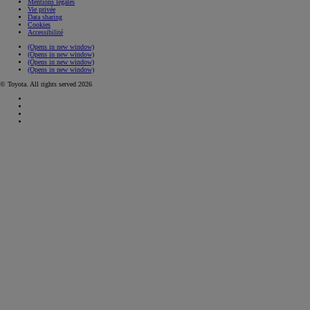
Mentions légales
Vie privée
Data sharing
Cookies
Accessibilité
(Opens in new window)
(Opens in new window)
(Opens in new window)
(Opens in new window)
© Toyota. All rights served 2026