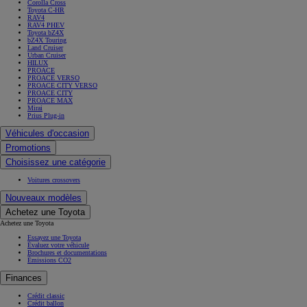
Corolla Cross
Toyota C-HR
RAV4
RAV4 PHEV
Toyota bZ4X
bZ4X Touring
Land Cruiser
Urban Cruiser
HILUX
PROACE
PROACE VERSO
PROACE CITY VERSO
PROACE CITY
PROACE MAX
Mirai
Prius Plug-in
Véhicules d'occasion
Promotions
Choisissez une catégorie
Voitures crossovers
Nouveaux modèles
Achetez une Toyota
Achetez une Toyota
Essayez une Toyota
Évaluez votre véhicule
Brochures et documentations
Émissions CO2
Finances
Crédit classic
Crédit ballon