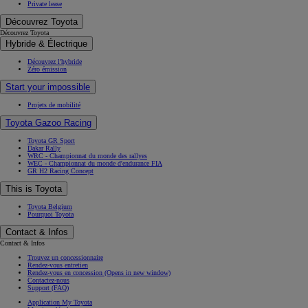
Private lease
Découvrez Toyota
Découvrez Toyota
Hybride & Électrique
Découvrez l'hybride
Zéro émission
Start your impossible
Projets de mobilité
Toyota Gazoo Racing
Toyota GR Sport
Dakar Rally
WRC - Championnat du monde des rallyes
WEC - Championnat du monde d'endurance FIA
GR H2 Racing Concept
This is Toyota
Toyota Belgium
Pourquoi Toyota
Contact & Infos
Contact & Infos
Trouvez un concessionnaire
Rendez-vous entretien
Rendez-vous en concession
(Opens in new window)
Contactez-nous
Support (FAQ)
Application My Toyota