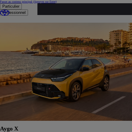
Passer au contenu principal
(Appuyez sur Enter)
Particulier
Promotion Toyota
Professionnel
Aygo X
Aygo X