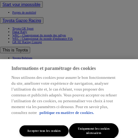
Toyota GR Sport
Dakar Rally
WRC - Championnat du monde des rallyes
WEC - Championnat du monde d'endurance FIA
GR H2 Racing Concept
This is Toyota
Toyota Belgium
Pourquoi Toyota
Contact & Infos
Contact & Infos
Trouvez un concessionnaire
Rendez-vous entretien
Rendez-vous en concession
(Opens in new window)
Contactez-nous
Support (FAQ)
Informations et paramétrage des cookies
Application My Toyota
Mentions légales
Nous utilisons des cookies pour assurer le bon fonctionnement
Vie privée
du site, améliorer votre expérience de navigation, analyser
Data sharing
Cookies
l’utilisation du site et, le cas échéant, vous proposer des
Accessibilité
contenus et publicités adaptés. Vous pouvez accepter ou refuser
(Opens in new window)
(Opens in new window)
l’utilisation de ces cookies, ou personnaliser vos choix à tout
(Opens in new window)
moment via les paramètres ci-dessous. Pour en savoir plus,
(Opens in new window)
consultez notre
politique en matière de cookies.
© Toyota. All rights served 2026
Uniquement les cookies
Accepter tous les cookies
nécessaires