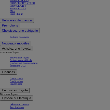
Promotions
Choisissez une catégorie
Voitures crossovers
Nouveaux modèles
Achetez une Toyota
Achetez une Toyota
Essayez une Toyota
Évaluez votre véhicule
Brochures et documentations
Émissions CO2
Finances
Crédit classic
Crédit ballon
Private lease
Découvrez Toyota
Découvrez Toyota
Hybride & Électrique
Découvrez l'hybride
Zéro émission
Start your impossible
Projets de mobilité
Toyota Gazoo Racing