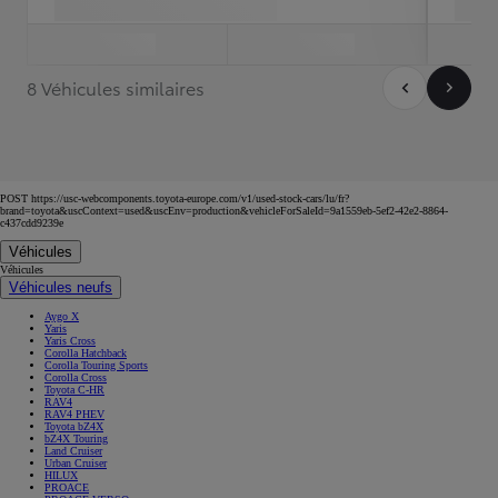
POST https://usc-webcomponents.toyota-europe.com/v1/used-stock-cars/lu/fr?
brand=toyota&uscContext=used&uscEnv=production&vehicleForSaleId=9a1559eb-5ef2-42e2-8864-
c437cdd9239e
Véhicules
Véhicules
Véhicules neufs
Aygo X
Yaris
Yaris Cross
Corolla Hatchback
Corolla Touring Sports
Corolla Cross
Toyota C-HR
RAV4
RAV4 PHEV
Toyota bZ4X
bZ4X Touring
Land Cruiser
Urban Cruiser
HILUX
PROACE
PROACE VERSO
PROACE CITY VERSO
PROACE CITY
PROACE MAX
Mirai
Prius Plug-in
Véhicules d'occasion