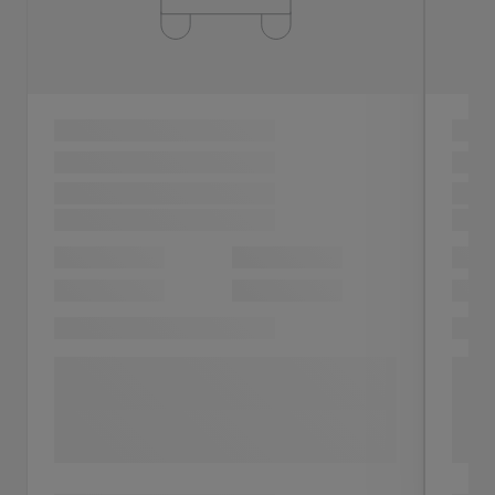
Nissan X-Trail
Diekirch
Mise en circulation
Kilométrage
03-2018
100.100 km
Motorisation
Couleur
Diesel
Blanc
Charger plus
15.490 €
Détails
Contactez la concession
Sauvegardez
1 Véhicules similaires