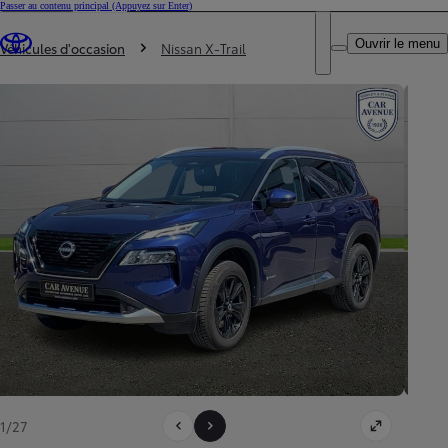
Passer au contenu principal
(Appuyez sur Enter)
Particulier
DEALER NAME
Vous êtes ici
:
Professionnel
Ouvrir le menu
Véhicules d'occasion
Nissan X-Trail
1/27