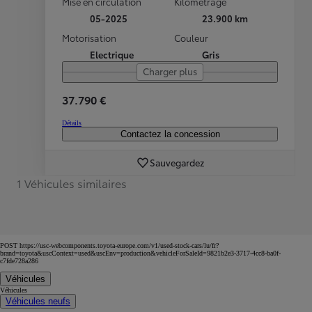
Mise en circulation
Kilométrage
05-2025
23.900 km
Motorisation
Couleur
Electrique
Gris
Charger plus
37.790 €
Détails
Contactez la concession
Sauvegardez
1 Véhicules similaires
POST https://usc-webcomponents.toyota-europe.com/v1/used-stock-cars/lu/fr?
brand=toyota&uscContext=used&uscEnv=production&vehicleForSaleId=9821b2e3-3717-4cc8-ba0f-
c7fde728a286
Véhicules
Véhicules
Véhicules neufs