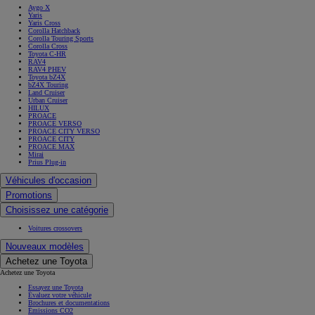
Aygo X
Yaris
Yaris Cross
Corolla Hatchback
Corolla Touring Sports
Corolla Cross
Toyota C-HR
RAV4
RAV4 PHEV
Toyota bZ4X
bZ4X Touring
Land Cruiser
Urban Cruiser
HILUX
PROACE
PROACE VERSO
PROACE CITY VERSO
PROACE CITY
PROACE MAX
Mirai
Prius Plug-in
Véhicules d'occasion
Promotions
Choisissez une catégorie
Voitures crossovers
Nouveaux modèles
Achetez une Toyota
Achetez une Toyota
Essayez une Toyota
Évaluez votre véhicule
Brochures et documentations
Émissions CO2