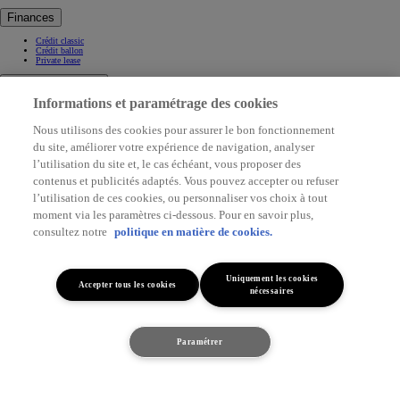
Finances
Crédit classic
Crédit ballon
Private lease
Découvrez Toyota
Découvrez Toyota
Informations et paramétrage des cookies
Hybride & Électrique
Nous utilisons des cookies pour assurer le bon fonctionnement
Découvrez l'hybride
du site, améliorer votre expérience de navigation, analyser
Zéro émission
l’utilisation du site et, le cas échéant, vous proposer des
Start your impossible
contenus et publicités adaptés. Vous pouvez accepter ou refuser
Projets de mobilité
l’utilisation de ces cookies, ou personnaliser vos choix à tout
moment via les paramètres ci-dessous. Pour en savoir plus,
Toyota Gazoo Racing
consultez notre
politique en matière de cookies.
Toyota GR Sport
Dakar Rally
WRC - Championnat du monde des rallyes
WEC - Championnat du monde d'endurance FIA
GR H2 Racing Concept
Uniquement les cookies
Accepter tous les cookies
nécessaires
This is Toyota
Toyota Belgium
Je suis intéressé
Pourquoi Toyota
Paramétrer
Contact & Infos
Découvrez le véhicule
Contact & Infos
Trouvez un concessionnaire
Rendez-vous entretien